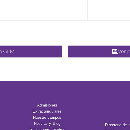
eca GLM
Ver 
Admisiones
Extracurriculares
Nuestro campus
Noticias y Blog
Directorio de 
Trabaje con nosotros