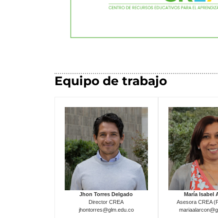
Equipo de trabajo
Jhon Torres Delgado
María Isabel 
Director CREA
Asesora CREA (P
jhontorres@glm.edu.co
mariaalarcon@g