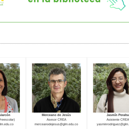
Alarcón
Merceano de Jesús
Jasmín Peralta
reescolar)
Asesor CREA
Asistente CREA
lm.edu.co
merceanodejesus@glm.edu.co
yasminrodriguez@glm.