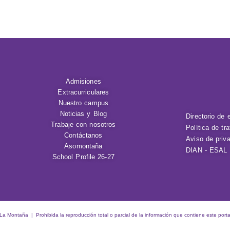
Admisiones
Extracurriculares
Nuestro campus
Noticias y Blog
Directorio de 
Trabaje con nosotros
Política de tr
Contáctanos
Aviso de priv
Asomontaña
DIAN - ESAL
School Profile 26-27
 Montaña | Prohibida la reproducción total o parcial de la información que contiene este porta