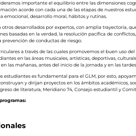
sideramos importante el equilibrio entre las dimensiones cogn
rmación acorde con cada una de las etapas de nuestros estud
ia emocional, desarrollo moral, hábitos y rutinas.
ros desarrollados por expertos, con amplia trayectoria, que
 basadas en la verdad, la resolución pacífica de conflictos, 
 la prevención de conductas de riesgo.
culares a través de las cuales promovemos el buen uso del t
antes en las áreas musicales, artísticas, deportivas, culturales
en las mañanas, antes del inicio de la jornada y en las tardes
s estudiantes es fundamental para el GLM, por esto, apoyamos
onstruyan y dirijan proyectos en los ámbitos académicos, soci
eso de literatura, Meridiano 74, Consejo estudiantil y Comité
 programas:
ionales