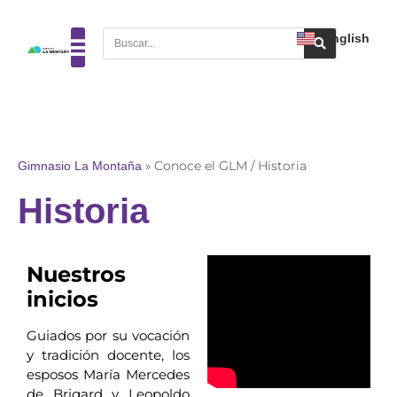
English
Gimnasio La Montaña
»
Conoce el GLM / Historia
Historia
Nuestros
inicios
Guiados por su vocación
y tradición docente, los
esposos María Mercedes
de Brigard y Leopoldo