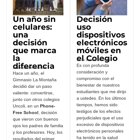
Un año sin
Decisión
celulares:
uso
una
dispositivos
decisión
electrónicos
que marca
móviles en
la
el Colegio
23 de octubre de 2025
diferencia
Es con profunda
23 de octubre de 2025
consideración y
Hace un año, el
compromiso con el
Gimnasio La Montaña
bienestar de nuestros
decidió dar un paso
estudiantes que me dirijo
valiente: convertirse,
a ustedes. En los últimos
junto con otros colegios
tiempos, hemos sido
Uncoli, en un
Phone-
testigos de los efectos
Free School
, decisión
perjudiciales que el uso
que vieron con buenos
excesivo de dispositivos
ojos los padres de familia
electrónicos personales
y los profesores. Hoy, los
ha tenido en la salud
resultados del primer