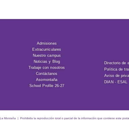
Admisiones
Extracurriculares
Nuestro campus
Noticias y Blog
Directorio de 
Trabaje con nosotros
Política de tr
Contáctanos
Aviso de priv
Asomontaña
DIAN - ESAL
School Profile 26-27
 Montaña | Prohibida la reproducción total o parcial de la información que contiene este porta