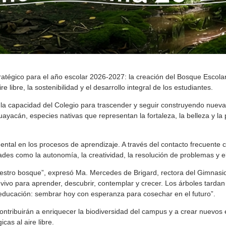
tégico para el año escolar 2026-2027: la creación del Bosque Escolar, 
e libre, la sostenibilidad y el desarrollo integral de los estudiantes.
 la capacidad del Colegio para trascender y seguir construyendo nuev
ayacán, especies nativas que representan la fortaleza, la belleza y l
tal en los procesos de aprendizaje. A través del contacto frecuente c
idades como la autonomía, la creatividad, la resolución de problemas y 
nuestro bosque”, expresó Ma. Mercedes de Brigard, rectora del Gimnas
vivo para aprender, descubrir, contemplar y crecer. Los árboles tardan
ducación: sembrar hoy con esperanza para cosechar en el futuro”.
ntribuirán a enriquecer la biodiversidad del campus y a crear nuevos 
cas al aire libre.