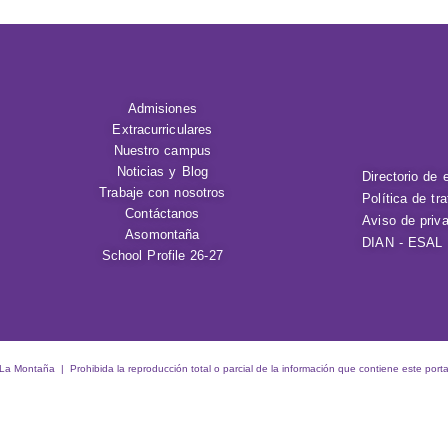
Admisiones
Extracurriculares
Nuestro campus
Noticias y Blog
Directorio de 
Trabaje con nosotros
Política de tr
Contáctanos
Aviso de priv
Asomontaña
DIAN - ESAL
School Profile 26-27
 Montaña | Prohibida la reproducción total o parcial de la información que contiene este porta