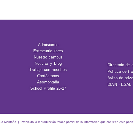
Admisiones
Extracurriculares
Nuestro campus
Noticias y Blog
Directorio de 
Trabaje con nosotros
Política de tr
Contáctanos
Aviso de priv
Asomontaña
DIAN - ESAL
School Profile 26-27
 Montaña | Prohibida la reproducción total o parcial de la información que contiene este porta