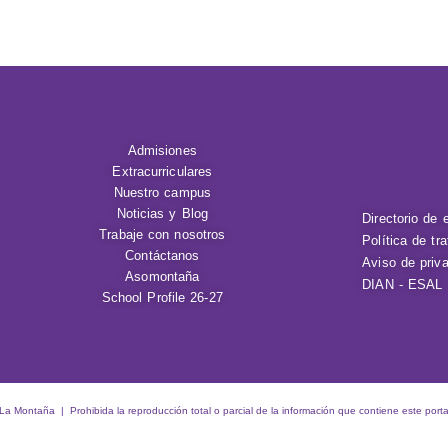
Admisiones
Extracurriculares
Nuestro campus
Noticias y Blog
Directorio de 
Trabaje con nosotros
Política de tr
Contáctanos
Aviso de priv
Asomontaña
DIAN - ESAL
School Profile 26-27
 Montaña | Prohibida la reproducción total o parcial de la información que contiene este porta