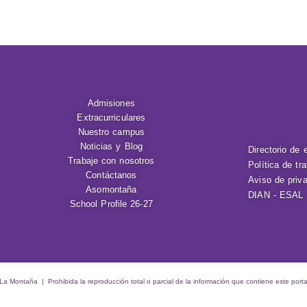
Admisiones
Extracurriculares
Nuestro campus
Noticias y Blog
Directorio de 
Trabaje con nosotros
Política de tr
Contáctanos
Aviso de priv
Asomontaña
DIAN - ESAL
School Profile 26-27
 Montaña | Prohibida la reproducción total o parcial de la información que contiene este porta