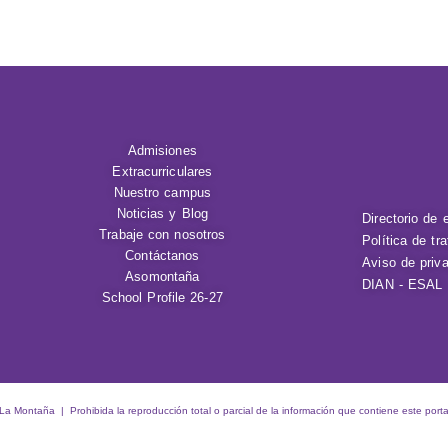
Admisiones
Extracurriculares
Nuestro campus
Noticias y Blog
Directorio de 
Trabaje con nosotros
Política de tr
Contáctanos
Aviso de priv
Asomontaña
DIAN - ESAL
School Profile 26-27
 Montaña | Prohibida la reproducción total o parcial de la información que contiene este porta